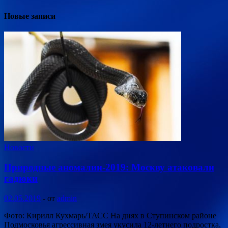
Новые записи
Новости
Природные аномалии-2019: Москву атаковали
гадюки
02.05.2019
-
от
admin
Фото: Кирилл Кухмарь/ТАСС На днях в Ступинском районе
Подмосковья агрессивная змея укусила 12-летнего подростка,