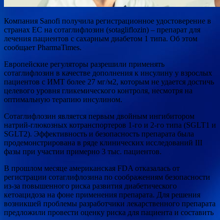
Компания Sanofi получила регистрационное удостоверение в
странах ЕС на сотаглифлозин (sotagliflozin) – препарат для
лечения пациентов с сахарным диабетом 1 типа. Об этом
сообщает PharmaTimes.
Европейские регуляторы разрешили применять
сотаглифлозин в качестве дополнения к инсулину
у взрослых
пациентов с ИМТ более 27 мг/м2, которым не удается достичь
целевого уровня гликемического контроля, несмотря на
оптимальную терапию инсулином.
Сотаглифлозин является первым двойным ингибитором
натрий-глюкозных котранспортеров 1-го и 2-го типа (SGLT1 и
SGLT2). Эффективность и безопасность препарата была
продемонстрирована в ряде клинических исследований III
фазы при участии примерно 3 тыс. пациентов.
В прошлом месяце американская FDA отказалась от
регистрации сотаглифлозина по соображениям безопасности
из-за повышенного риска развития диабетического
кетоацидоза на фоне применения препарата. Для решения
возникшей проблемы разработчики лекарственного препарата
предложили провести оценку риска для пациента и составить