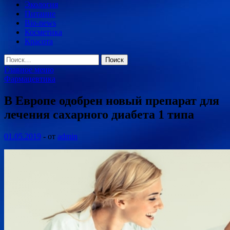
Экология
Питание
Bio-news
Косметика
Красота
Найти:
Главное меню
Фармацевтика
В Европе одобрен новый препарат для
лечения сахарного диабета 1 типа
01.05.2019
-
от
admin