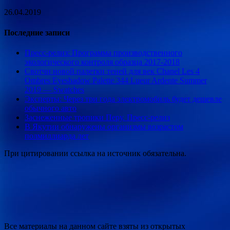
26.04.2019
Последние записи
Пресс-релиз: Программа производственного
экологического контроля образца 2017-2018
Свотчи новой палетки теней для век Chanel Les 4
Ombres Eyeshadow Palette 344 Lueur Ardente Summer
2019 — Swatches
Эксперты: Через три года электромобиль будет дешевле
обычного авто
Заснеженные тропики Перу. Пресс-релиз
В Якутии обнаружены организмы возрастом
полмиллиарда лет
При цитировании ссылка на источник обязательна.
Все материалы на данном сайте взяты из открытых