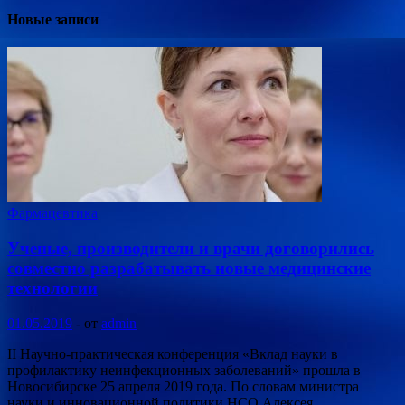
Новые записи
Фармацевтика
Ученые, производители и врачи договорились
совместно разрабатывать новые медицинские
технологии
01.05.2019
-
от
admin
II Научно-практическая конференция «Вклад науки в
профилактику неинфекционных заболеваний» прошла в
Новосибирске 25 апреля 2019 года. По словам министра
науки и инновационной политики НСО Алексея