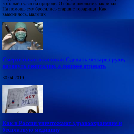
который гулял на природе. От боли школьник закричал.
На помощь ему бросились старшие товарищи. Как
выяснилось, мальчик
Смертельная пластика: Сделать четыре груди,
натянуть гениталии, а лишнее отрезать
30.04.2019
Как в России уничтожают здравоохранение и
бесплатную медицину