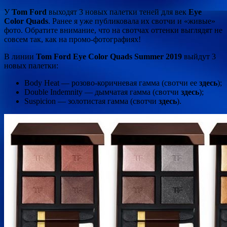
У
Tom Ford
выходят 3 новых палетки теней для век
Eye
Color Quads
. Ранее я уже публиковала их свотчи и «живые»
фото. Обратите внимание, что на свотчах оттенки выглядят не
совсем так, как на промо-фотографиях!
В линии
Tom Ford Eye Color Quads Summer 2019
выйдут 3
новых палетки:
Body Heat —
розово-коричневая гамма (свотчи ее
здесь
);
Double Indemnity — дымчатая гамма (свотчи
здесь
);
Suspicion — золотистая гамма (свотчи
здесь
).