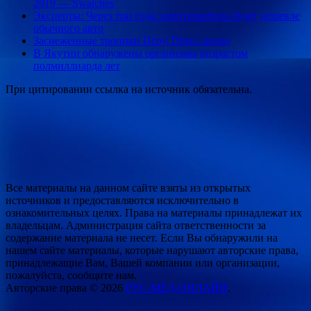
2019 — Swatches
Эксперты: Через три года электромобиль будет дешевле
обычного авто
Заснеженные тропики Перу. Пресс-релиз
В Якутии обнаружены организмы возрастом
полмиллиарда лет
При цитировании ссылка на источник обязательна.
Все материалы на данном сайте взяты из открытых
источников и предоставляются исключительно в
ознакомительных целях. Права на материалы принадлежат их
владельцам. Администрация сайта ответственности за
содержание материала не несет. Если Вы обнаружили на
нашем сайте материалы, которые нарушают авторские права,
принадлежащие Вам, Вашей компании или организации,
пожалуйста, сообщите нам.
Авторские права © 2026
РУС-МЕД-ОНЛАЙН
.