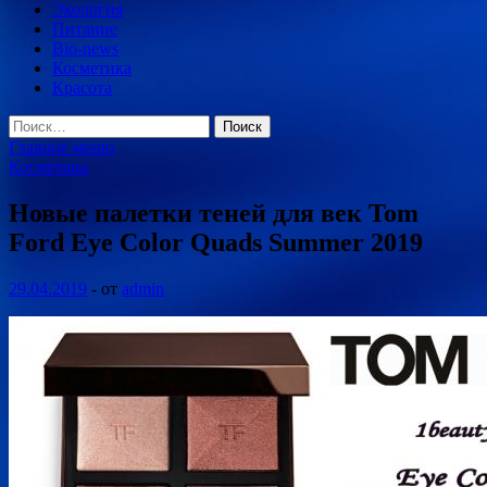
Экология
Питание
Bio-news
Косметика
Красота
Найти:
Главное меню
Косметика
Новые палетки теней для век Tom
Ford Eye Color Quads Summer 2019
29.04.2019
-
от
admin