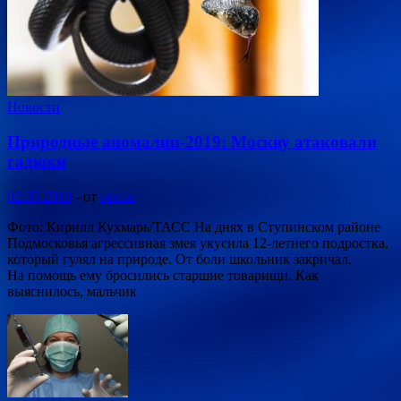
Новости
Природные аномалии-2019: Москву атаковали
гадюки
02.05.2019
-
от
admin
Фото: Кирилл Кухмарь/ТАСС На днях в Ступинском районе
Подмосковья агрессивная змея укусила 12-летнего подростка,
который гулял на природе. От боли школьник закричал.
На помощь ему бросились старшие товарищи. Как
выяснилось, мальчик