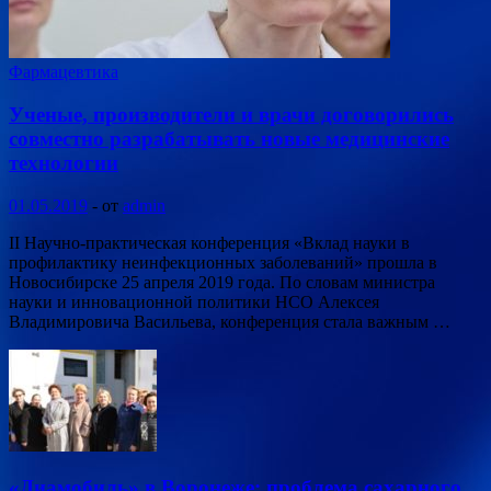
Фармацевтика
Ученые, производители и врачи договорились
совместно разрабатывать новые медицинские
технологии
01.05.2019
-
от
admin
II Научно-практическая конференция «Вклад науки в
профилактику неинфекционных заболеваний» прошла в
Новосибирске 25 апреля 2019 года. По словам министра
науки и инновационной политики НСО Алексея
Владимировича Васильева, конференция стала важным …
«Диамобиль» в Воронеже: проблема сахарного