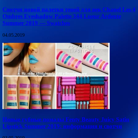
Свотчи новой палетки теней для век Chanel Les 4
Ombres Eyeshadow Palette 344 Lueur Ardente
Summer 2019 — Swatches
04.05.2019
Новые губные помады Fenty Beauty Juicy Satin
Lipstick Summer 2019: информация и свотчи
03.05.2019