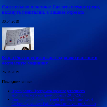
Смертельная пластика: Сделать четыре груди,
натянуть гениталии, а лишнее отрезать
30.04.2019
Как в России уничтожают здравоохранение и
бесплатную медицину
26.04.2019
Последние записи
Пресс-релиз: Программа производственного
экологического контроля образца 2017-2018
Свотчи новой палетки теней для век Chanel Les 4
Ombres Eyeshadow Palette 344 Lueur Ardente Summer