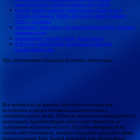
экологического контроля образца 2017-2018
Свотчи новой палетки теней для век Chanel Les 4
Ombres Eyeshadow Palette 344 Lueur Ardente Summer
2019 — Swatches
Эксперты: Через три года электромобиль будет дешевле
обычного авто
Заснеженные тропики Перу. Пресс-релиз
В Якутии обнаружены организмы возрастом
полмиллиарда лет
При цитировании ссылка на источник обязательна.
Все материалы на данном сайте взяты из открытых
источников и предоставляются исключительно в
ознакомительных целях. Права на материалы принадлежат их
владельцам. Администрация сайта ответственности за
содержание материала не несет. Если Вы обнаружили на
нашем сайте материалы, которые нарушают авторские права,
принадлежащие Вам, Вашей компании или организации,