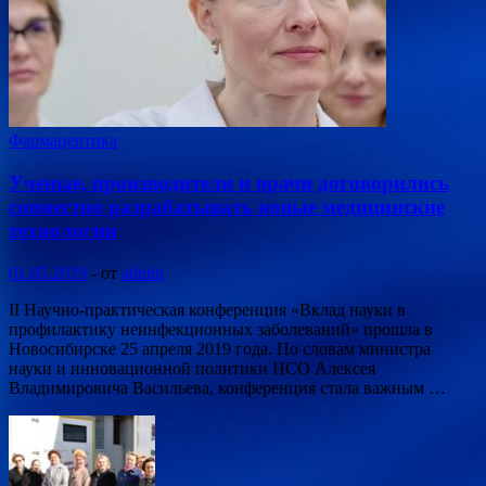
Фармацевтика
Ученые, производители и врачи договорились
совместно разрабатывать новые медицинские
технологии
01.05.2019
-
от
admin
II Научно-практическая конференция «Вклад науки в
профилактику неинфекционных заболеваний» прошла в
Новосибирске 25 апреля 2019 года. По словам министра
науки и инновационной политики НСО Алексея
Владимировича Васильева, конференция стала важным …