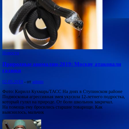
Новости
Природные аномалии-2019: Москву атаковали
гадюки
02.05.2019
-
от
admin
Фото: Кирилл Кухмарь/ТАСС На днях в Ступинском районе
Подмосковья агрессивная змея укусила 12-летнего подростка,
который гулял на природе. От боли школьник закричал.
На помощь ему бросились старшие товарищи. Как
выяснилось, мальчик