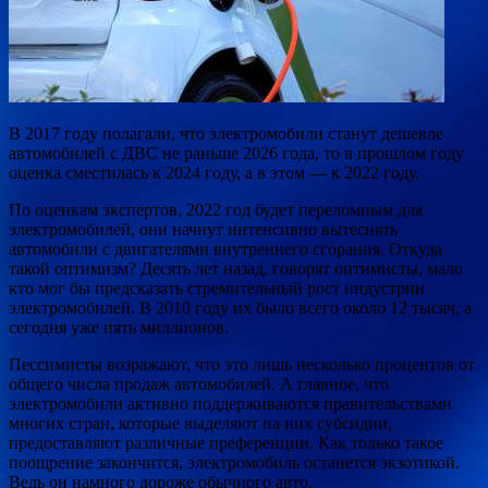
В 2017 году полагали, что электромобили станут дешевле
автомобилей с ДВС не раньше 2026 года, то в прошлом году
оценка сместилась к 2024 году, а в этом — к 2022 году.
По оценкам экспертов, 2022 год будет переломным для
электромобилей, они начнут интенсивно вытеснять
автомобили с
двигателями внутреннего сгорания. Откуда
такой оптимизм? Десять лет назад, говорят оптимисты, мало
кто мог бы предсказать стремительный рост индустрии
электромобилей. В 2010 году их было всего около 12 тысяч, а
сегодня уже пять миллионов.
Пессимисты возражают, что это лишь несколько процентов от
общего числа продаж автомобилей. А главное, что
электромобили активно поддерживаются правительствами
многих стран, которые выделяют на них субсидии,
предоставляют различные преференции. Как только такое
поощрение закончится, электромобиль останется экзотикой.
Ведь он намного дороже обычного авто.