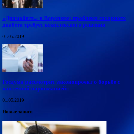
«Диамобиль» в Воронеже: проблема сахарного
диабета требует комплексного решения
01.05.2019
Госдума рассмотрит законопроект о борьбе с
«аптечной наркоманией»
01.05.2019
Новые записи