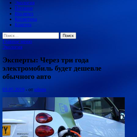
Экология
Питание
Bio-news
Косметика
Красота
Найти:
Главное меню
Экология
Эксперты: Через три года
электромобиль будет дешевле
обычного авто
03.05.2019
-
от
admin