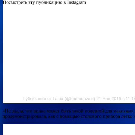
Посмотреть эту публикацию в Instagram
Публикация от Laiba (@bodmonzaid) 21 Ноя 2016 в 11:1
«Не знала, что вилка может быть такой полезной для макияжа»
продемонстрировала, как с помощью столового прибора легко и