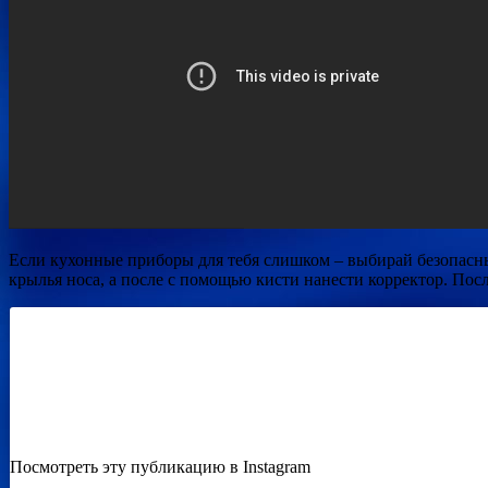
Если кухонные приборы для тебя слишком – выбирай безопасный
крылья носа, а после с помощью кисти нанести корректор. Посл
Посмотреть эту публикацию в Instagram