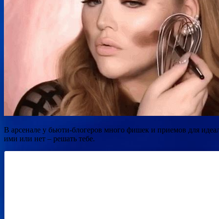
В арсенале у бьюти-блогеров много фишек и приемов для идеаль
ими или нет – решать тебе.