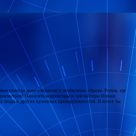
ркие (иногда даже слишком) и необычные образы. Ролик, где
н просмотров! Наносить корректоры и хайлайтеры Никки
вал лица) и других кухонных принадлежностей. В итоге ты