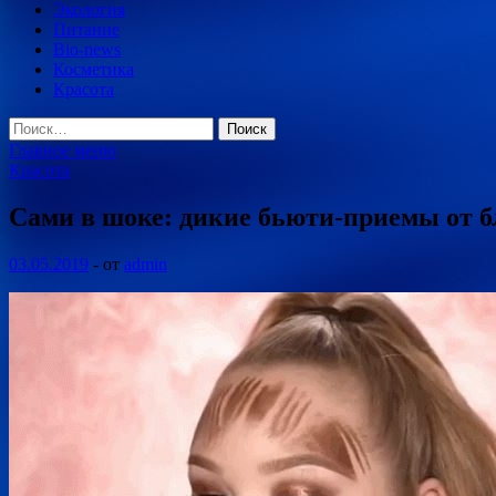
Экология
Питание
Bio-news
Косметика
Красота
Найти:
Главное меню
Красота
Сами в шоке: дикие бьюти-приемы от б
03.05.2019
-
от
admin