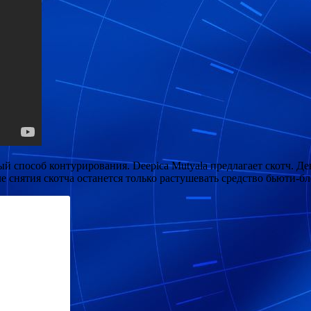
 способ контурирования. Deepica Mutyala предлагает скотч. Дев
е снятия скотча останется только растушевать средство бьюти-б