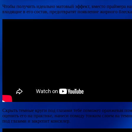
Чтобы получить идеально матовый эффект, вместо праймера на
входящие в его состав, предотвратят появление жирного блеска,
Скрыть темные круги под глазами тебе поможет оранжевая пома
оценить его на практике, нанеси помаду тонким слоем на темн
под глазами и закрепит консилер.