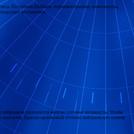
желеса. По словам Шабнам, порошкообразные компоненты,
) подсушат воспаления.
тим лайфхаком пользуются многие топовые визажисты. Чтобы
си консилер. Красно-оранжевый оттенок нейтрализует синеву