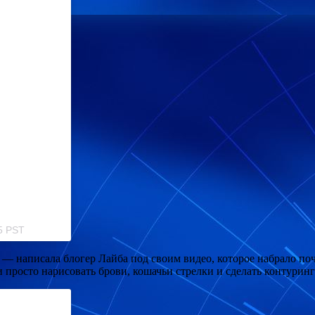
5 PST
, — написала блогер Лайба под своим видео, которое набрало по
 просто нарисовать брови, кошачьи стрелки и сделать контуринг