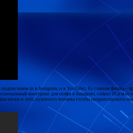
одписчиков (и в Instagram, и в YouTube). Ее главная фишка – я
фессиональный контуринг для селфи в Instagram, собрал 10,6 мл
 (на виски и лоб), кухонного венчика (чтобы скорректировать о