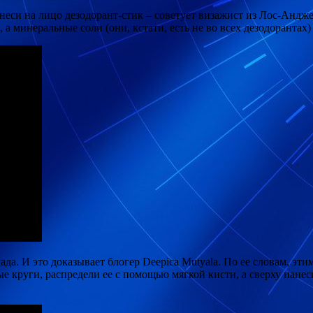
неси на лицо дезодорант-стик – советует визажист из Лос-Анд
 а минеральные соли (они, кстати, есть не во всех дезодорантах
да. И это доказывает блогер Deepica Mutyala. По ее словам, э
ые круги, распредели ее с помощью мягкой кисти, а сверху нане